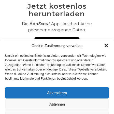
Jetzt kostenlos
Brauche ich trotz der
herunterladen
APO
Scout
App für
rezeptpflichtige Medikamente
Die
Apo
Scout
App speichert keine
ein Rezept?
personenbezogenen Daten.
Cookie-Zustimmung verwalten
Um dir ein optimales Erlebnis zu bieten, verwenden wir Technologien wie
Gibt es noch einen anderen
Cookies, um Geräteinformationen zu speichern und/oder darauf
Weg als den
zuzugreifen. Wenn du diesen Technologien zustimmst, können wir Daten
Medikamentennamen manuell
wie das Surfverhalten oder eindeutige IDs auf dieser Website verarbeiten.
Wenn du deine Zustimmung nicht erteilst oder zurückziehst, können
in das Suchfeld einzutippen?
bestimmte Merkmale und Funktionen beeinträchtigt werden.
Akzeptieren
Kann ich bei
Ablehnen
Dauermedikationen die